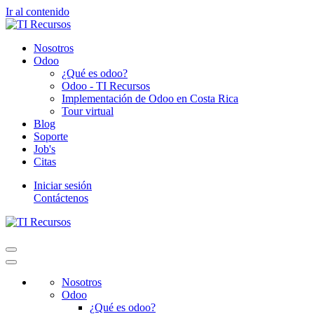
Ir al contenido
Nosotros
Odoo
¿Qué es odoo?
Odoo - TI Recursos
Implementación de Odoo en Costa Rica
Tour virtual
Blog
Soporte
Job's
Citas
Iniciar sesión
Contáctenos
Nosotros
Odoo
¿Qué es odoo?