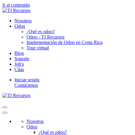
Ir al contenido
Nosotros
Odoo
¿Qué es odoo?
Odoo - TI Recursos
Implementación de Odoo en Costa Rica
Tour virtual
Blog
Soporte
Job's
Citas
Iniciar sesión
Contáctenos
Nosotros
Odoo
¿Qué es odoo?