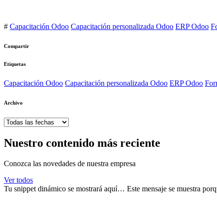
#
Capacitación Odoo
Capacitación personalizada Odoo
ERP Odoo
F
Compartir
Etiquetas
Capacitación Odoo
Capacitación personalizada Odoo
ERP Odoo
For
Archivo
Nuestro contenido más reciente
Conozca las novedades de nuestra empresa
Ver todos
Tu snippet dinámico se mostrará aquí… Este mensaje se muestra porque