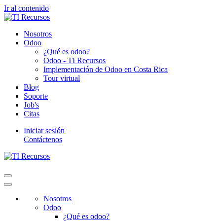
Ir al contenido
Nosotros
Odoo
¿Qué es odoo?
Odoo - TI Recursos
Implementación de Odoo en Costa Rica
Tour virtual
Blog
Soporte
Job's
Citas
Iniciar sesión
Contáctenos
Nosotros
Odoo
¿Qué es odoo?