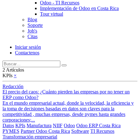
Odoo - TI Recursos
Implementación de Odoo en Costa Rica
Tour virtual
Blog
Soporte
Job's
Citas
Iniciar sesión
Contactenos
2 Artículos
KPIs
×
Redacción
El precio del caos: ¿Cuánto pierden las empresas por no tener un
ERP como Odoo?
En el mundo empresarial actual, donde la velocidad, la eficiencia y
la toma de decisiones basadas en datos son claves para la
competitividad , muchas empresas, desde pymes hasta grandes
corporaciones;...
Datos
KPIs
Manufactura
NIIF
Odoo
Odoo ERP Costa Rica
PYMES
Partner Odoo Costa Rica
Software
TI Recursos
Transformación empresarial