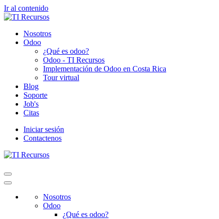
Ir al contenido
Nosotros
Odoo
¿Qué es odoo?
Odoo - TI Recursos
Implementación de Odoo en Costa Rica
Tour virtual
Blog
Soporte
Job's
Citas
Iniciar sesión
Contactenos
Nosotros
Odoo
¿Qué es odoo?