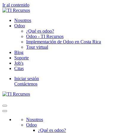
Ir al contenido
Nosotros
Odoo
¿Qué es odoo?
Odoo - TI Recursos
Implementación de Odoo en Costa Rica
Tour virtual
Blog
Soporte
Job's
Citas
Iniciar sesión
Contáctenos
Nosotros
Odoo
¿Qué es odoo?