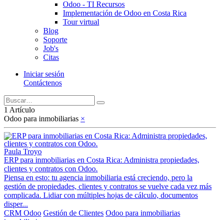
Odoo - TI Recursos
Implementación de Odoo en Costa Rica
Tour virtual
Blog
Soporte
Job's
Citas
Iniciar sesión
Contáctenos
1 Artículo
Odoo para inmobiliarias
×
Paula Troyo
ERP para inmobiliarias en Costa Rica: Administra propiedades,
clientes y contratos con Odoo.
Piensa en esto: tu agencia inmobiliaria está creciendo, pero la
gestión de propiedades, clientes y contratos se vuelve cada vez más
complicada. Lidiar con múltiples hojas de cálculo, documentos
disper...
CRM Odoo
Gestión de Clientes
Odoo para inmobiliarias