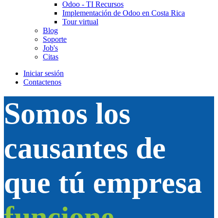
Odoo - TI Recursos
Implementación de Odoo en Costa Rica
Tour virtual
Blog
Soporte
Job's
Citas
Iniciar sesión
Contactenos
Somos los
causantes de
que tú empresa
funcione