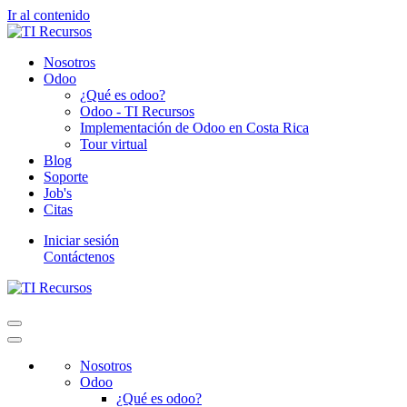
Ir al contenido
Nosotros
Odoo
¿Qué es odoo?
Odoo - TI Recursos
Implementación de Odoo en Costa Rica
Tour virtual
Blog
Soporte
Job's
Citas
Iniciar sesión
Contáctenos
Nosotros
Odoo
¿Qué es odoo?