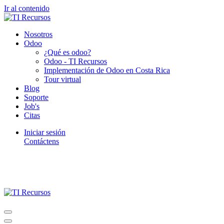
Ir al contenido
Nosotros
Odoo
¿Qué es odoo?
Odoo - TI Recursos
Implementación de Odoo en Costa Rica
Tour virtual
Blog
Soporte
Job's
Citas
Iniciar sesión
Contáctens