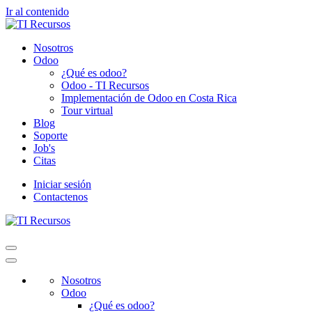
Ir al contenido
Nosotros
Odoo
¿Qué es odoo?
Odoo - TI Recursos
Implementación de Odoo en Costa Rica
Tour virtual
Blog
Soporte
Job's
Citas
Iniciar sesión
Contactenos
Nosotros
Odoo
¿Qué es odoo?