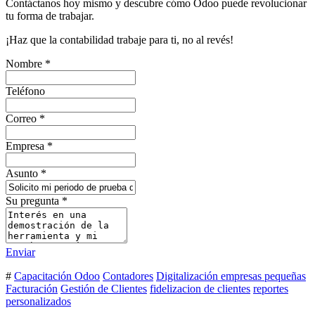
Contáctanos hoy mismo y descubre cómo Odoo puede revolucionar
tu forma de trabajar.
¡Haz que la contabilidad trabaje para ti, no al revés!
Nombre
*
Teléfono
Correo
*
Empresa
*
Asunto
*
Su pregunta
*
Enviar
#
Capacitación Odoo
Contadores
Digitalización empresas pequeñas
Facturación
Gestión de Clientes
fidelizacion de clientes
reportes
personalizados