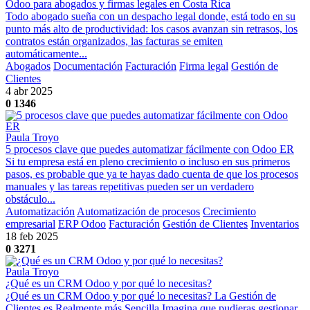
Odoo para abogados y firmas legales en Costa Rica
Todo abogado sueña con un despacho legal donde, está todo en su
punto más alto de productividad: los casos avanzan sin retrasos, los
contratos están organizados, las facturas se emiten
automáticamente...
Abogados
Documentación
Facturación
Firma legal
Gestión de
Clientes
4 abr 2025
0
1346
Paula Troyo
5 procesos clave que puedes automatizar fácilmente con Odoo ER
Si tu empresa está en pleno crecimiento o incluso en sus primeros
pasos, es probable que ya te hayas dado cuenta de que los procesos
manuales y las tareas repetitivas pueden ser un verdadero
obstáculo...
Automatización
Automatización de procesos
Crecimiento
empresarial
ERP Odoo
Facturación
Gestión de Clientes
Inventarios
18 feb 2025
0
3271
Paula Troyo
¿Qué es un CRM Odoo y por qué lo necesitas?
¿Qué es un CRM Odoo y por qué lo necesitas? La Gestión de
Clientes es Realmente más Sencilla Imagina que pudieras gestionar