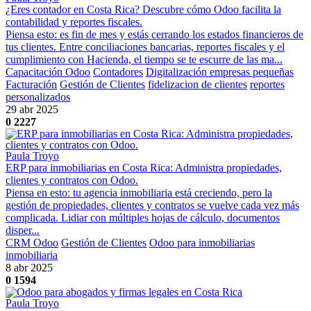
¿Eres contador en Costa Rica? Descubre cómo Odoo facilita la
contabilidad y reportes fiscales.
Piensa esto: es fin de mes y estás cerrando los estados financieros de
tus clientes. Entre conciliaciones bancarias, reportes fiscales y el
cumplimiento con Hacienda, el tiempo se te escurre de las ma...
Capacitación Odoo
Contadores
Digitalización empresas pequeñas
Facturación
Gestión de Clientes
fidelizacion de clientes
reportes
personalizados
29 abr 2025
0
2227
Paula Troyo
ERP para inmobiliarias en Costa Rica: Administra propiedades,
clientes y contratos con Odoo.
Piensa en esto: tu agencia inmobiliaria está creciendo, pero la
gestión de propiedades, clientes y contratos se vuelve cada vez más
complicada. Lidiar con múltiples hojas de cálculo, documentos
disper...
CRM Odoo
Gestión de Clientes
Odoo para inmobiliarias
inmobiliaria
8 abr 2025
0
1594
Paula Troyo