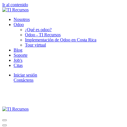
Ir al contenido
Nosotros
Odoo
¿Qué es odoo?
Odoo - TI Recursos
Implementación de Odoo en Costa Rica
Tour virtual
Blog
Soporte
Job's
Citas
Iniciar sesión
Contáctens