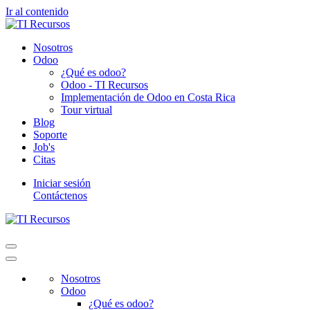
Ir al contenido
Nosotros
Odoo
¿Qué es odoo?
Odoo - TI Recursos
Implementación de Odoo en Costa Rica
Tour virtual
Blog
Soporte
Job's
Citas
Iniciar sesión
Contáctenos
Nosotros
Odoo
¿Qué es odoo?